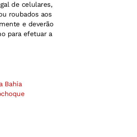
al de celulares,
 ou roubados aos
camente e deverão
o para efetuar a
a Bahia
rochoque