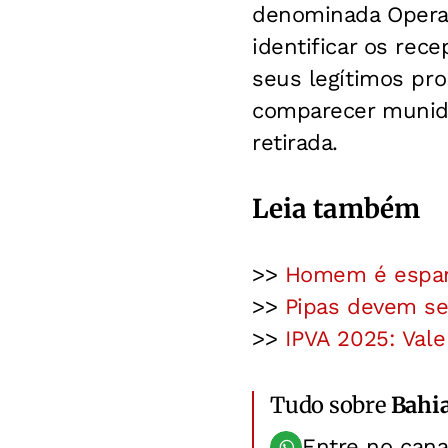
denominada Operaç
identificar os rec
seus legítimos pro
comparecer munidos
retirada.
Leia também
>>
Homem é espanc
>>
Pipas devem ser
>>
IPVA 2025: Vale
Tudo sobre
Bahi
Entre no can