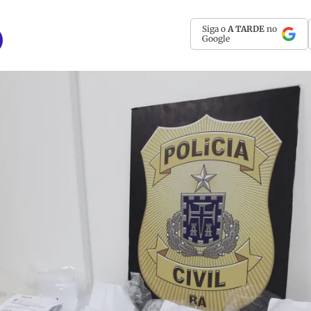
Siga o
A TARDE
no
Google