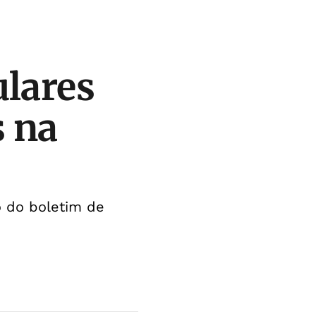
ulares
s na
o do boletim de