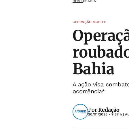
HOME
>
BAHIA
OPERAÇÃO MOBILE
Operaçã
roubado
Bahia
A ação visa combate
ocorrência*
Por
Redação
20/01/2025 - 7:37 h
| A