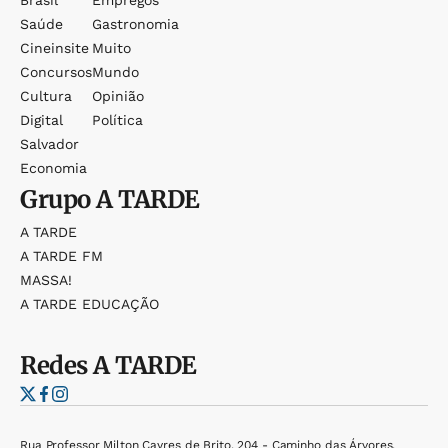
Saúde
Gastronomia
Cineinsite
Muito
Concursos
Mundo
Cultura
Opinião
Digital
Política
Salvador
Economia
Grupo
A TARDE
A TARDE
A TARDE FM
MASSA!
A TARDE EDUCAÇÃO
Redes
A TARDE
Rua Professor Milton Cayres de Brito, 204 - Caminho das Árvores,