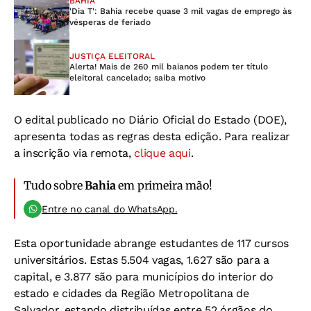
BAHIA
'Dia T': Bahia recebe quase 3 mil vagas de emprego às
vésperas de feriado
JUSTIÇA ELEITORAL
Alerta! Mais de 260 mil baianos podem ter título
eleitoral cancelado; saiba motivo
O edital publicado no Diário Oficial do Estado (DOE),
apresenta todas as regras desta edição. Para realizar
a inscrição via remota,
clique aqui
.
Tudo sobre
Bahia
em primeira mão!
Entre no canal do WhatsApp.
Esta oportunidade abrange estudantes de 117 cursos
universitários. Estas 5.504 vagas, 1.627 são para a
capital, e 3.877 são para municípios do interior do
estado e cidades da Região Metropolitana de
Salvador, estando distribuídas entre 52 órgãos do