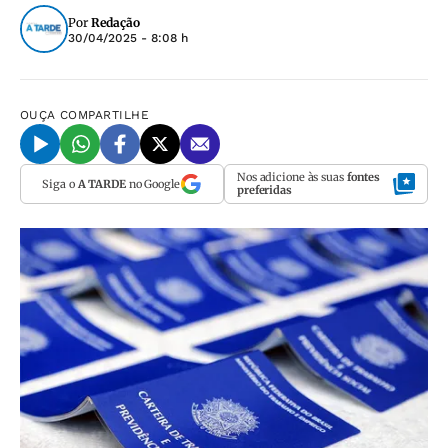
Por
Redação
30/04/2025 - 8:08 h
OUÇA
COMPARTILHE
Nos adicione às suas
fontes
Siga o
A TARDE
no Google
preferidas