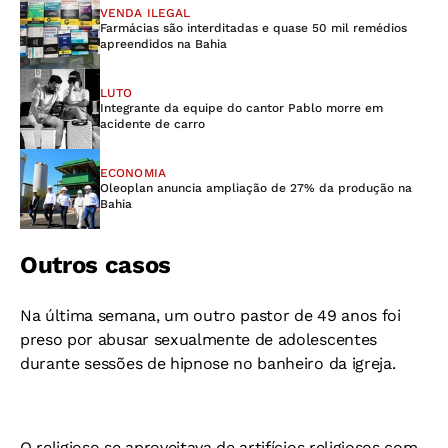
VENDA ILEGAL
Farmácias são interditadas e quase 50 mil remédios
apreendidos na Bahia
LUTO
Integrante da equipe do cantor Pablo morre em
acidente de carro
ECONOMIA
Oleoplan anuncia ampliação de 27% da produção na
Bahia
Outros casos
Na última semana, um outro pastor de 49 anos foi
preso por abusar sexualmente de adolescentes
durante sessões de hipnose no banheiro da igreja.
O religioso se aproveitava de artifícios religiosos com