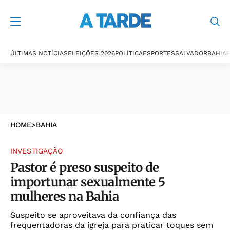
ÚLTIMAS NOTÍCIAS
ELEIÇÕES 2026
POLÍTICA
ESPORTES
SALVADOR
BAHIA
P
HOME
>
BAHIA
INVESTIGAÇÃO
Pastor é preso suspeito de
importunar sexualmente 5
mulheres na Bahia
Suspeito se aproveitava da confiança das
frequentadoras da igreja para praticar toques sem