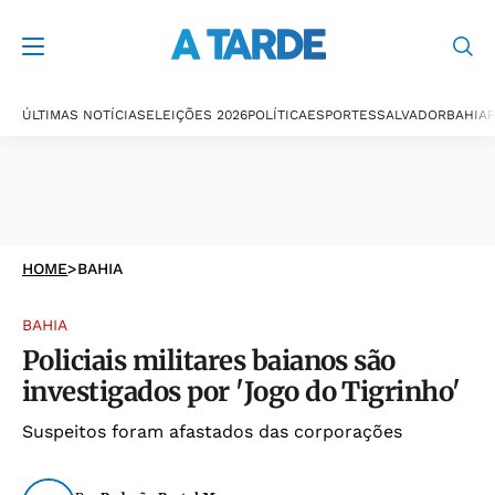
ÚLTIMAS NOTÍCIAS
ELEIÇÕES 2026
POLÍTICA
ESPORTES
SALVADOR
BAHIA
P
HOME
>
BAHIA
BAHIA
Policiais militares baianos são
investigados por 'Jogo do Tigrinho'
Suspeitos foram afastados das corporações