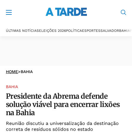
ÚLTIMAS NOTÍCIAS
ELEIÇÕES 2026
POLÍTICA
ESPORTES
SALVADOR
BAHIA
P
HOME
>
BAHIA
BAHIA
Presidente da Abrema defende
solução viável para encerrar lixões
na Bahia
Reunião discutiu a universalização da destinação
correta de resíduos sólidos no estado