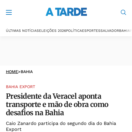
ÚLTIMAS NOTÍCIAS
ELEIÇÕES 2026
POLÍTICA
ESPORTES
SALVADOR
BAHIA
P
HOME
>
BAHIA
BAHIA EXPORT
Presidente da Veracel aponta
transporte e mão de obra como
desafios na Bahia
Caio Zanardo participa do segundo dia do Bahia
Export