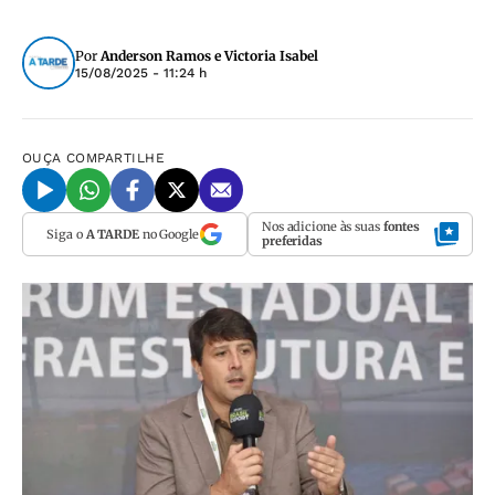
Por
Anderson Ramos e Victoria Isabel
15/08/2025 - 11:24 h
OUÇA
COMPARTILHE
Nos adicione às suas
fontes
Siga o
A TARDE
no Google
preferidas