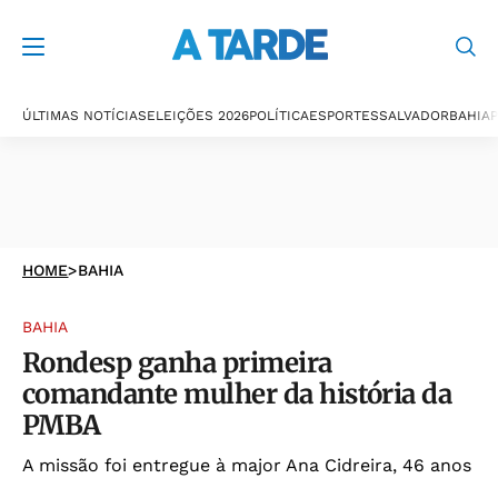
ÚLTIMAS NOTÍCIAS
ELEIÇÕES 2026
POLÍTICA
ESPORTES
SALVADOR
BAHIA
P
HOME
>
BAHIA
BAHIA
Rondesp ganha primeira
comandante mulher da história da
PMBA
A missão foi entregue à major Ana Cidreira, 46 anos