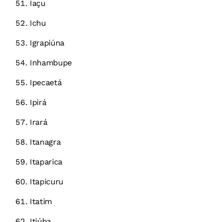
Iaçu
Ichu
Igrapiúna
Inhambupe
Ipecaetá
Ipirá
Irará
Itanagra
Itaparica
Itapicuru
Itatim
Itiúba