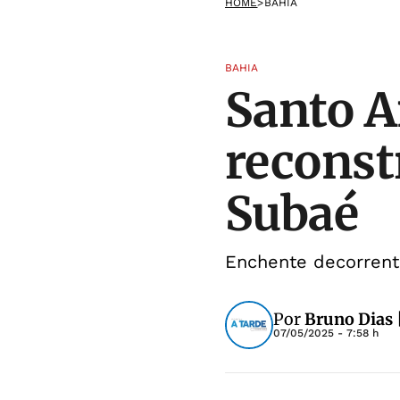
HOME
>
BAHIA
BAHIA
Santo A
reconst
Subaé
Enchente decorrente
Por
Bruno Dias 
07/05/2025 - 7:58 h