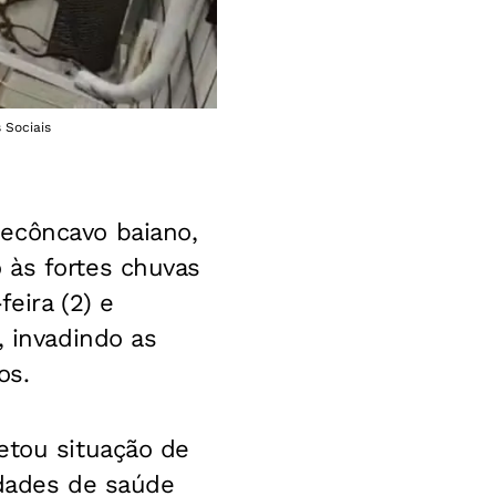
 Sociais
Recôncavo baiano,
 às fortes chuvas
eira (2) e
, invadindo as
os.
etou situação de
idades de saúde