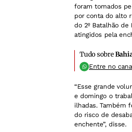
foram tomados pel
por conta do alto 
do 2º Batalhão de 
atingidos pela enc
Tudo sobre
Bahi
Entre no can
“Esse grande volu
e domingo o traba
ilhadas. Também fo
do risco de desaba
enchente”, disse.