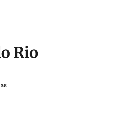
do Rio
ias