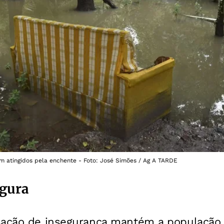
m atingidos pela enchente - Foto: José Simões / Ag A TARDE
egura
sação de insegurança mantém a população