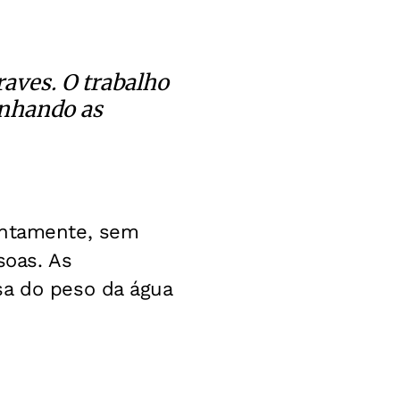
aves. O trabalho
anhando as
entamente, sem
soas. As
sa do peso da água