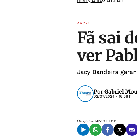
HOME
>
BAHIA
>
SÃO JOÃO
AMOR!
Fã sai d
ver Pabl
Jacy Bandeira garan
Por
Gabriel Mo
02/07/2024 - 16:56 h
OUÇA
COMPARTILHE