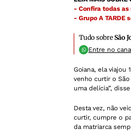
- Confira todas as
- Grupo A TARDE s
Tudo sobre
São J
Entre no can
Goiana, ela viajou
venho curtir o São
uma delícia”, disse
Desta vez, não vei
curtir, cumpre o p
da matriarca semp