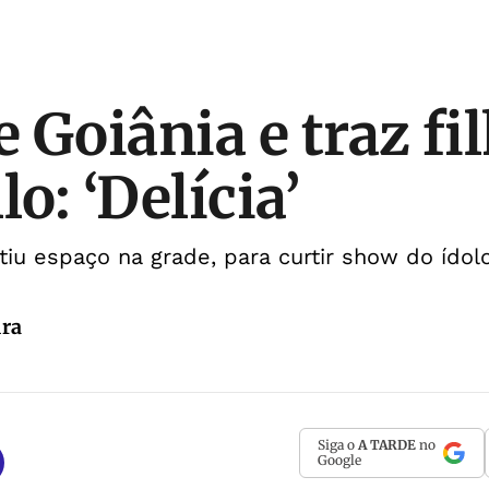
e Goiânia e traz fi
lo: ‘Delícia’
tiu espaço na grade, para curtir show do ídol
ura
Siga o
A TARDE
no
Google