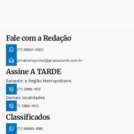
Fale com a Redação
(71) 99601-0020
jornalismoportal@grupoatarde.com.br
Assine
A TARDE
Salvador e Região Metropolitana
(71) 2886-1613
Demais localidades
71 2886-1613
Classificados
(71) 99965-8961