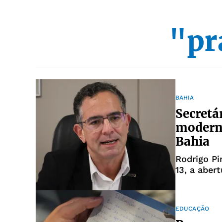
"pr
BAHIA
Secretá
moderni
Bahia
Rodrigo Pi
13, a aber
EDUCAÇÃO