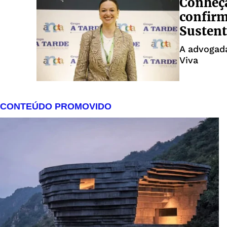
Conheça
confirm
Sustent
A advogada
Viva