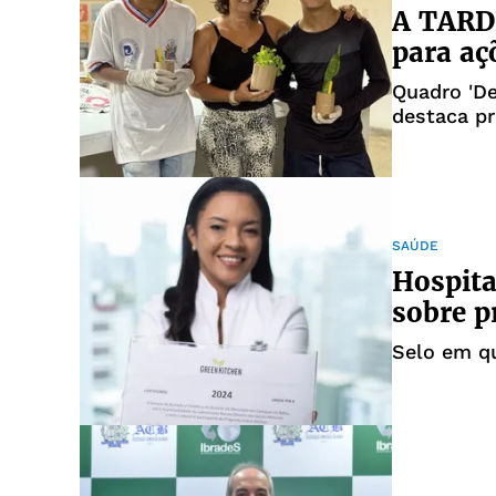
A TARDE
para aç
Quadro 'De
destaca pr
Polivalent
SAÚDE
Hospita
sobre p
Selo em q