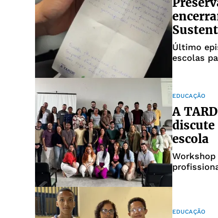
Preserv
encerr
Sustent
Último epi
escolas p
EDUCAÇÃO
A TARD
discute
escola
Workshop 
profission
EDUCAÇÃO