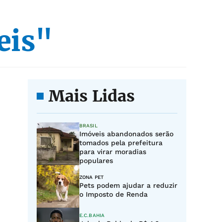
eis"
Mais Lidas
BRASIL
Imóveis abandonados serão
tomados pela prefeitura
para virar moradias
populares
ZONA PET
Pets podem ajudar a reduzir
o Imposto de Renda
E.C.BAHIA