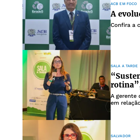
ACB EM FOCO
A evolu
Confira a
SALA A TARDE
“Susten
rotina”
A gerente 
em relaçã
SALVADOR