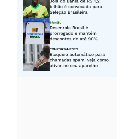
Joia do Bahia de R$ 1,2
bilhão é convocada para
Seleção Brasileira
BRASIL
Desenrola Brasil é
prorrogado e mantém
descontos de até 90%
COMPORTAMENTO
Bloqueio automático para
chamadas spam: veja como
ativar no seu aparelho