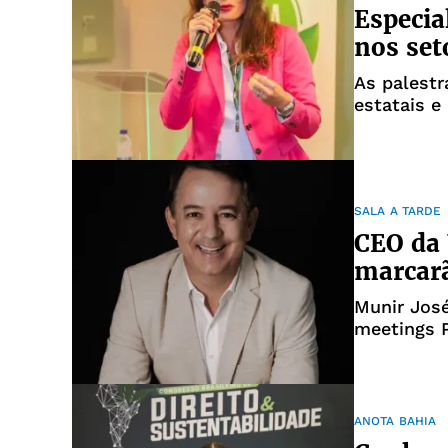
Especia
nos set
As palestr
estatais e
SALA A TARDE
CEO da 
marcarã
Munir José
meetings P
respectiv
ANOTA BAHIA