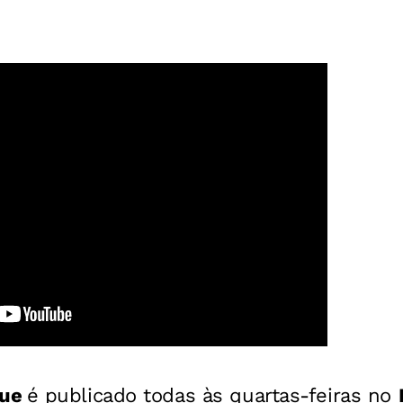
que
é publicado todas às quartas-feiras no