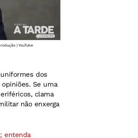
produção | YouTube
 uniformes dos
o opiniões. Se uma
eriféricos, clama
militar não enxerga
; entenda