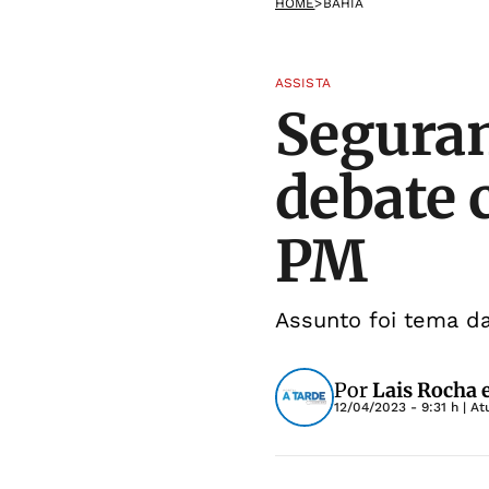
HOME
>
BAHIA
ASSISTA
Seguran
debate 
PM
Assunto foi tema da
Por
Lais Rocha 
12/04/2023 - 9:31 h
| At