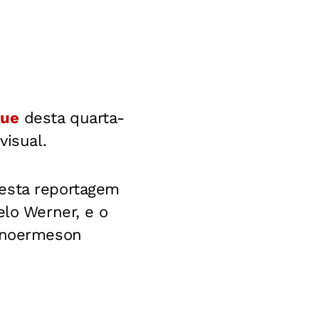
que
desta quarta-
visual.
desta reportagem
elo Werner, e o
Dinoermeson