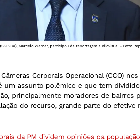
(SSP-BA), Marcelo Werner, participou da reportagem audiovisual - Foto: Re
 Câmeras Corporais Operacional (CCO) nos
s é um assunto polêmico e que tem dividid
ão, principalmente moradores de bairros p
alação do recurso, grande parte do efetivo 
rais da PM dividem opiniões da população