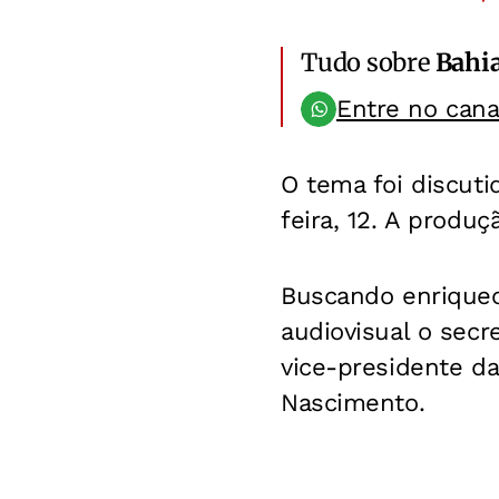
Tudo sobre
Bahi
Entre no can
O tema foi discut
feira, 12. A produ
Buscando enriquec
audiovisual o secr
vice-presidente d
Nascimento.