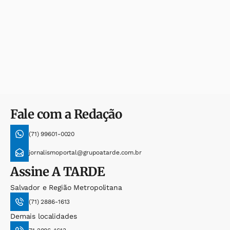
Fale com a Redação
(71) 99601-0020
jornalismoportal@grupoatarde.com.br
Assine
A TARDE
Salvador e Região Metropolitana
(71) 2886-1613
Demais localidades