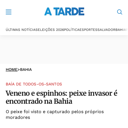
ÚLTIMAS NOTÍCIAS
ELEIÇÕES 2026
POLÍTICA
ESPORTES
SALVADOR
BAHIA
P
HOME
>
BAHIA
BAÍA DE TODOS-OS-SANTOS
Veneno e espinhos: peixe invasor é
encontrado na Bahia
O peixe foi visto e capturado pelos próprios
moradores