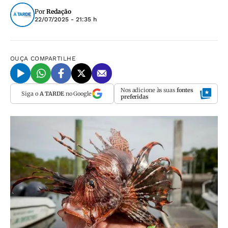
Por
Redação
22/07/2025 - 21:35 h
OUÇA
COMPARTILHE
Nos adicione às suas
fontes
Siga o
A TARDE
no Google
preferidas