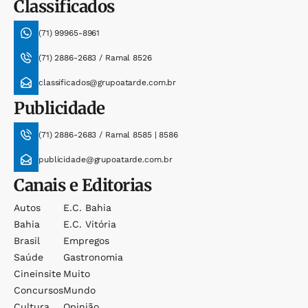
Classificados
(71) 99965-8961
(71) 2886-2683 / Ramal 8526
classificados@grupoatarde.com.br
Publicidade
(71) 2886-2683 / Ramal 8585 | 8586
publicidade@grupoatarde.com.br
Canais e Editorias
Autos
E.c. Bahia
Bahia
E.c. Vitória
Brasil
Empregos
Saúde
Gastronomia
Cineinsite
Muito
Concursos
Mundo
Cultura
Opinião