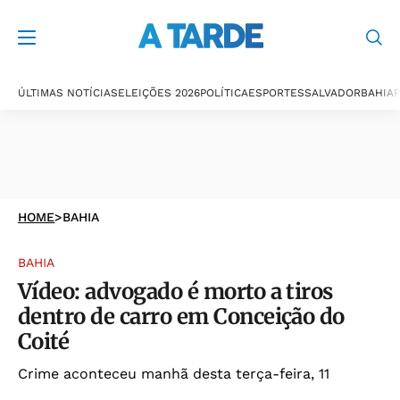
ÚLTIMAS NOTÍCIAS
ELEIÇÕES 2026
POLÍTICA
ESPORTES
SALVADOR
BAHIA
P
HOME
>
BAHIA
BAHIA
Vídeo: advogado é morto a tiros
dentro de carro em Conceição do
Coité
Crime aconteceu manhã desta terça-feira, 11