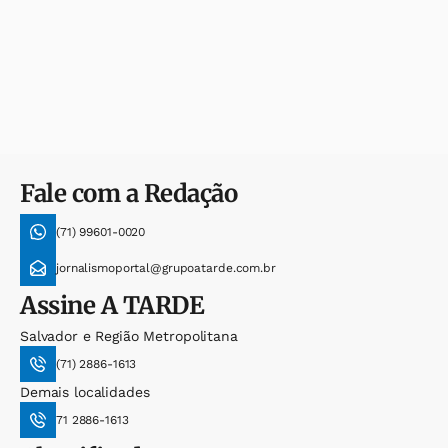
Fale com a Redação
(71) 99601-0020
jornalismoportal@grupoatarde.com.br
Assine
A TARDE
Salvador e Região Metropolitana
(71) 2886-1613
Demais localidades
71 2886-1613