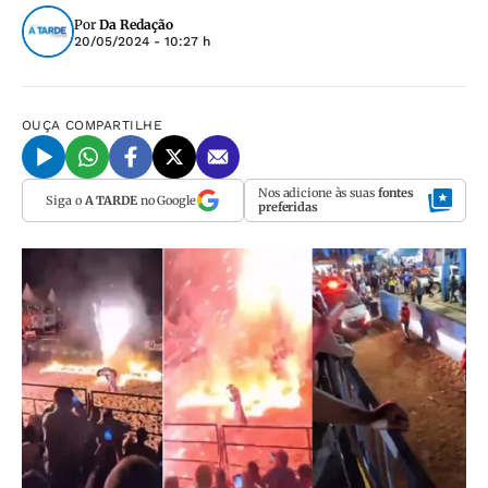
Por
Da Redação
20/05/2024 - 10:27 h
OUÇA
COMPARTILHE
Nos adicione às suas
fontes
Siga o
A TARDE
no Google
preferidas