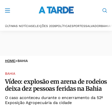
ÚLTIMAS NOTÍCIAS
ELEIÇÕES 2026
POLÍTICA
ESPORTES
SALVADOR
BAHIA
P
HOME
>
BAHIA
BAHIA
Vídeo: explosão em arena de rodeios
deixa dez pessoas feridas na Bahia
O caso aconteceu durante o encerramento da 52ª
Exposição Agropecuária da cidade