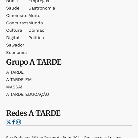
Brasil
Empregos
Saúde
Gastronomia
Cineinsite
Muito
Concursos
Mundo
Cultura
Opinião
Digital
Política
Salvador
Economia
Grupo
A TARDE
A TARDE
A TARDE FM
MASSA!
A TARDE EDUCAÇÃO
Redes
A TARDE
Rua Professor Milton Cayres de Brito, 204 - Caminho das Árvores,