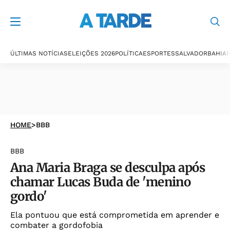
ÚLTIMAS NOTÍCIAS
ELEIÇÕES 2026
POLÍTICA
ESPORTES
SALVADOR
BAHIA
P
HOME
>
BBB
BBB
Ana Maria Braga se desculpa após
chamar Lucas Buda de 'menino
gordo'
Ela pontuou que está comprometida em aprender e
combater a gordofobia