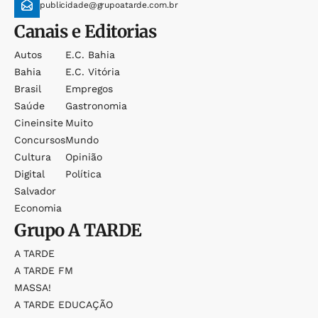
publicidade@grupoatarde.com.br
Canais e Editorias
Autos
E.c. Bahia
Bahia
E.c. Vitória
Brasil
Empregos
Saúde
Gastronomia
Cineinsite
Muito
Concursos
Mundo
Cultura
Opinião
Digital
Política
Salvador
Economia
Grupo
A TARDE
A TARDE
A TARDE FM
MASSA!
A TARDE EDUCAÇÃO