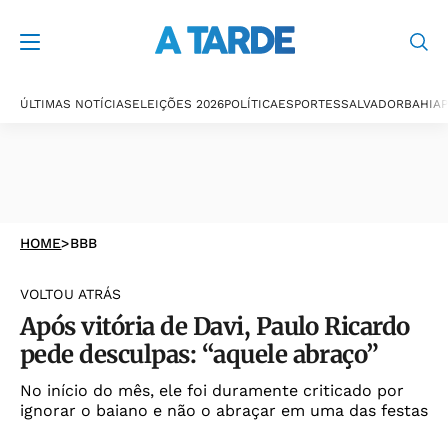
ÚLTIMAS NOTÍCIAS
ELEIÇÕES 2026
POLÍTICA
ESPORTES
SALVADOR
BAHIA
P
HOME
>
BBB
VOLTOU ATRÁS
Após vitória de Davi, Paulo Ricardo
pede desculpas: “aquele abraço”
No início do mês, ele foi duramente criticado por
ignorar o baiano e não o abraçar em uma das festas