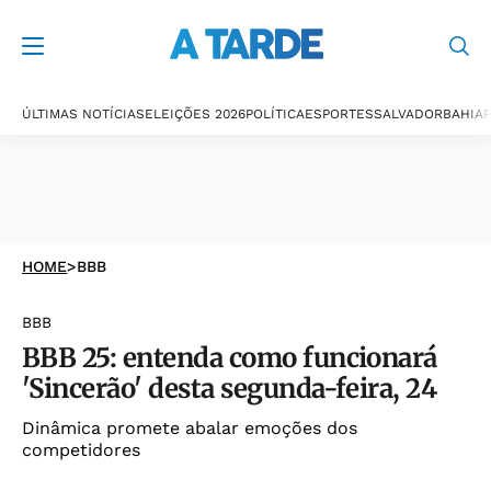
ÚLTIMAS NOTÍCIAS
ELEIÇÕES 2026
POLÍTICA
ESPORTES
SALVADOR
BAHIA
P
HOME
>
BBB
BBB
BBB 25: entenda como funcionará
'Sincerão' desta segunda-feira, 24
Dinâmica promete abalar emoções dos
competidores