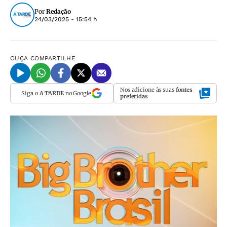
Por
Redação
24/03/2025 - 15:54 h
OUÇA
COMPARTILHE
Nos adicione às suas
fontes
Siga o
A TARDE
no Google
preferidas