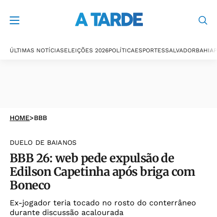
ÚLTIMAS NOTÍCIAS
ELEIÇÕES 2026
POLÍTICA
ESPORTES
SALVADOR
BAHIA
P
HOME
>
BBB
DUELO DE BAIANOS
BBB 26: web pede expulsão de
Edilson Capetinha após briga com
Boneco
Ex-jogador teria tocado no rosto do conterrâneo
durante discussão acalourada