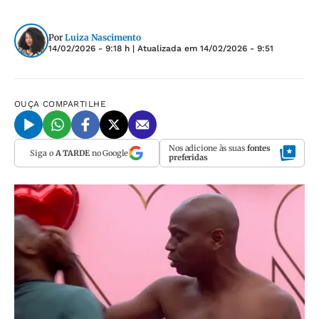
Por
Luiza Nascimento
14/02/2026 - 9:18 h
| Atualizada em
14/02/2026 - 9:51
OUÇA
COMPARTILHE
Nos adicione às suas
fontes
Siga o
A TARDE
no Google
preferidas