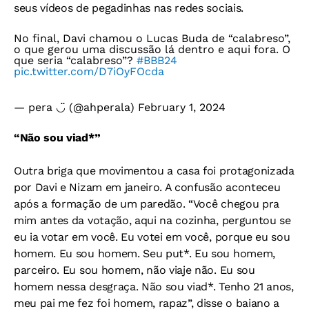
seus vídeos de pegadinhas nas redes sociais.
No final, Davi chamou o Lucas Buda de “calabreso”,
o que gerou uma discussão lá dentro e aqui fora. O
que seria “calabreso”?
#BBB24
pic.twitter.com/D7iOyFOcda
— pera ◡̈ (@ahperala)
February 1, 2024
“Não sou viad*”
Outra briga que movimentou a casa foi protagonizada
por Davi e Nizam em janeiro. A confusão aconteceu
após a formação de um paredão. “Você chegou pra
mim antes da votação, aqui na cozinha, perguntou se
eu ia votar em você. Eu votei em você, porque eu sou
homem. Eu sou homem. Seu put*. Eu sou homem,
parceiro. Eu sou homem, não viaje não. Eu sou
homem nessa desgraça. Não sou viad*. Tenho 21 anos,
meu pai me fez foi homem, rapaz”, disse o baiano a