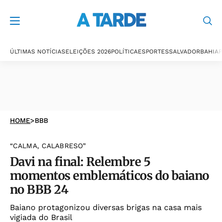
ÚLTIMAS NOTÍCIAS
ELEIÇÕES 2026
POLÍTICA
ESPORTES
SALVADOR
BAHIA
P
HOME
>
BBB
“CALMA, CALABRESO”
Davi na final: Relembre 5
momentos emblemáticos do baiano
no BBB 24
Baiano protagonizou diversas brigas na casa mais
vigiada do Brasil