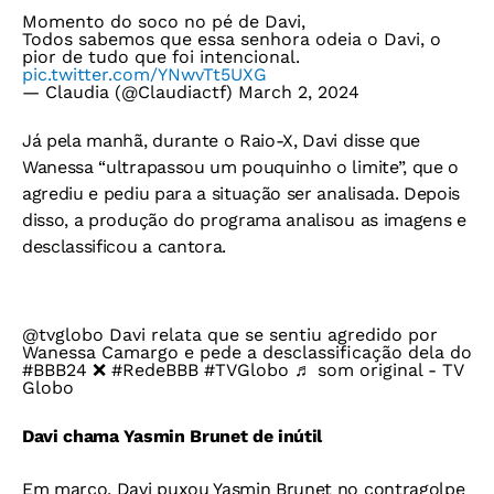
Momento do soco no pé de Davi,
Todos sabemos que essa senhora odeia o Davi, o
pior de tudo que foi intencional.
pic.twitter.com/YNwvTt5UXG
— Claudia (@Claudiactf)
March 2, 2024
Já pela manhã, durante o Raio-X, Davi disse que
Wanessa “ultrapassou um pouquinho o limite”, que o
agrediu e pediu para a situação ser analisada. Depois
disso, a produção do programa analisou as imagens e
desclassificou a cantora.
@tvglobo
Davi relata que se sentiu agredido por
Wanessa Camargo e pede a desclassificação dela do
#BBB24
❌
#RedeBBB
#TVGlobo
♬ som original - TV
Globo
Davi chama Yasmin Brunet de inútil
Em março, Davi puxou Yasmin Brunet no contragolpe