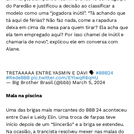
do Paredão e justificou a decisão ao classificar a
modelo como uma “jogadora inútil”. “Tá achando que
tá aqui de férias? Não faz nada, come a rapadura
deixa em cima da mesa para quem tirar? Ela acha que
ela tem empregado aqui? Por isso chamei de inútil e
chamaria de novo”, explicou ele em conversa com
Alane.
TRETAAAAA ENTRE YASMIN E DAVI 🗣
#BBB24
#RedeBBB
pic.twitter.com/EYlwqR6qHU
— Big Brother Brasil (@bbb)
March 5, 2024
Mala na piscina
Uma das brigas mais marcantes do BBB 24 aconteceu
entre Davi e Leidy Elin. Uma troca de farpas teve
início depois de um “Sincerão” e a briga se estendeu.
Na ocasião, a trancista resolveu mexer nas malas do