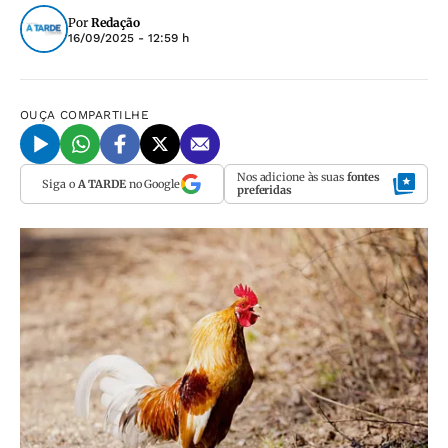
Por
Redação
16/09/2025 - 12:59 h
OUÇA
COMPARTILHE
Nos adicione às suas
fontes
Siga o
A TARDE
no Google
preferidas