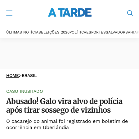
ÚLTIMAS NOTÍCIAS
ELEIÇÕES 2026
POLÍTICA
ESPORTES
SALVADOR
BAHIA
P
HOME
>
BRASIL
CASO INUSITADO
Abusado! Galo vira alvo de polícia
após tirar sossego de vizinhos
O cacarejo do animal foi registrado em boletim de
ocorrência em Uberlândia