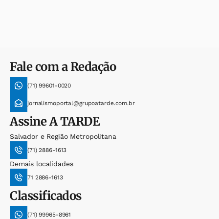
Fale com a Redação
(71) 99601-0020
jornalismoportal@grupoatarde.com.br
Assine
A TARDE
Salvador e Região Metropolitana
(71) 2886-1613
Demais localidades
71 2886-1613
Classificados
(71) 99965-8961