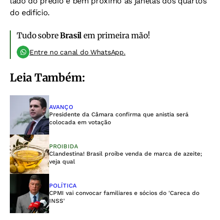
lado do prédio e bem próximo às janelas dos quartos
do edifício.
Tudo sobre
Brasil
em primeira mão!
Entre no canal do WhatsApp.
Leia Também:
AVANÇO
Presidente da Câmara confirma que anistia será
colocada em votação
PROIBIDA
Clandestina! Brasil proíbe venda de marca de azeite;
veja qual
POLÍTICA
CPMI vai convocar familiares e sócios do 'Careca do
INSS'