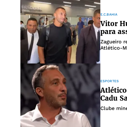
E.C.BAHIA
Vitor H
para as
Zagueiro r
Atlético-
ESPORTES
Atlétic
Cadu Sa
Clube mine