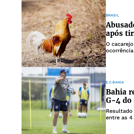
BRASIL
Abusado
após ti
O cacarejo
ocorrência
E.C.BAHIA
Bahia r
G-4 do 
Resultado 
entre as 