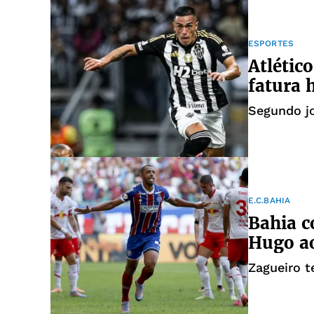
ESPORTES
Atlétic
fatura 
Segundo jo
E.C.BAHIA
Bahia c
Hugo a
Zagueiro t