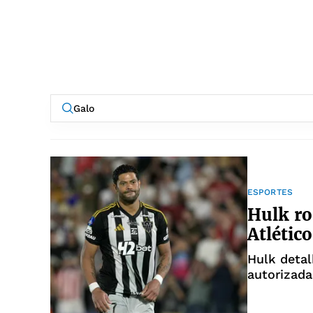
ESPORTES
Hulk ro
Atléti
Hulk detal
autorizada
dinheiro