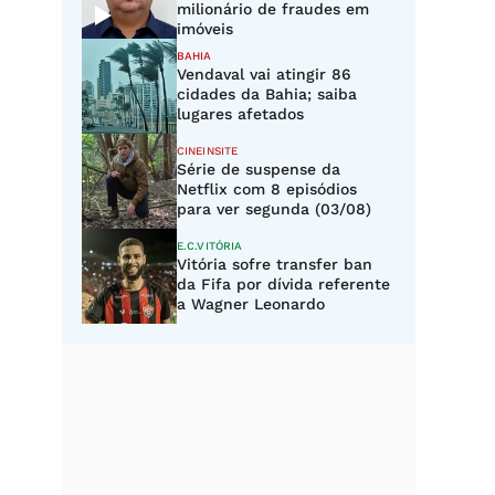
milionário de fraudes em
imóveis
BAHIA
Vendaval vai atingir 86
cidades da Bahia; saiba
lugares afetados
CINEINSITE
Série de suspense da
Netflix com 8 episódios
para ver segunda (03/08)
E.C.VITÓRIA
Vitória sofre transfer ban
da Fifa por dívida referente
a Wagner Leonardo