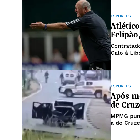
ESPORTES
Atlétic
Felipão,
Contratad
Galo à Lib
ESPORTES
Após mo
de Cruz
MPMG pune
a do Cruze