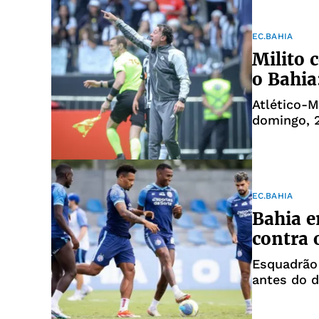
EC.BAHIA
Milito 
o Bahia
Atlético-
domingo, 
EC.BAHIA
Bahia e
contra 
Esquadrão 
antes do d