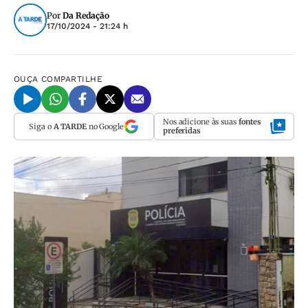
Por
Da Redação
17/10/2024 - 21:24 h
OUÇA
COMPARTILHE
Nos adicione às suas
fontes
Siga o
A TARDE
no Google
preferidas