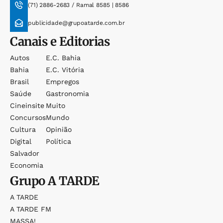
(71) 2886-2683 / Ramal 8585 | 8586
publicidade@grupoatarde.com.br
Canais e Editorias
Autos
E.c. Bahia
Bahia
E.c. Vitória
Brasil
Empregos
Saúde
Gastronomia
Cineinsite
Muito
Concursos
Mundo
Cultura
Opinião
Digital
Política
Salvador
Economia
Grupo
A TARDE
A TARDE
A TARDE FM
MASSA!