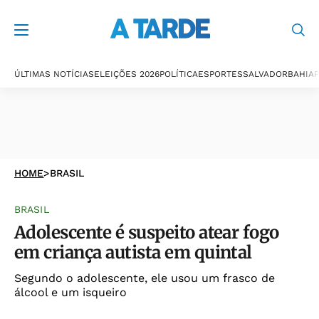
ÚLTIMAS NOTÍCIAS
ELEIÇÕES 2026
POLÍTICA
ESPORTES
SALVADOR
BAHIA
P
HOME
>
BRASIL
BRASIL
Adolescente é suspeito atear fogo
em criança autista em quintal
Segundo o adolescente, ele usou um frasco de
álcool e um isqueiro