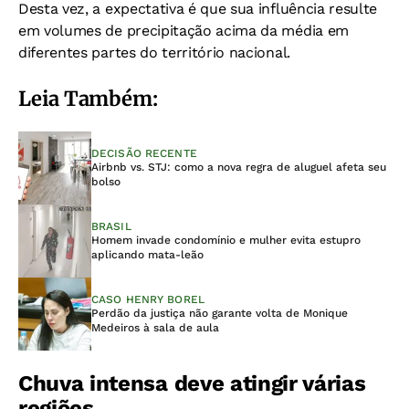
Desta vez, a expectativa é que sua influência resulte
em volumes de precipitação acima da média em
diferentes partes do território nacional.
Leia Também:
DECISÃO RECENTE
Airbnb vs. STJ: como a nova regra de aluguel afeta seu
bolso
BRASIL
Homem invade condomínio e mulher evita estupro
aplicando mata-leão
CASO HENRY BOREL
Perdão da justiça não garante volta de Monique
Medeiros à sala de aula
Chuva intensa deve atingir várias
regiões