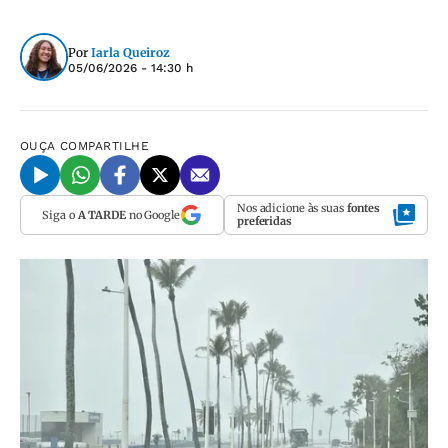
Por
Iarla Queiroz
05/06/2026 - 14:30 h
OUÇA
COMPARTILHE
Nos adicione às suas
fontes
Siga o
A TARDE
no Google
preferidas