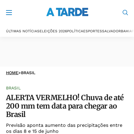
ÚLTIMAS NOTÍCIAS
ELEIÇÕES 2026
POLÍTICA
ESPORTES
SALVADOR
BAHIA
P
HOME
>
BRASIL
BRASIL
ALERTA VERMELHO! Chuva de até
200 mm tem data para chegar ao
Brasil
Previsão aponta aumento das precipitações entre
os dias 8 e 15 de junho