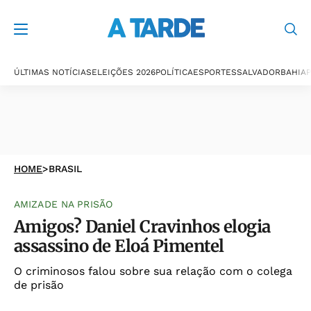
ÚLTIMAS NOTÍCIAS
ELEIÇÕES 2026
POLÍTICA
ESPORTES
SALVADOR
BAHIA
P
HOME
>
BRASIL
AMIZADE NA PRISÃO
Amigos? Daniel Cravinhos elogia
assassino de Eloá Pimentel
O criminosos falou sobre sua relação com o colega
de prisão