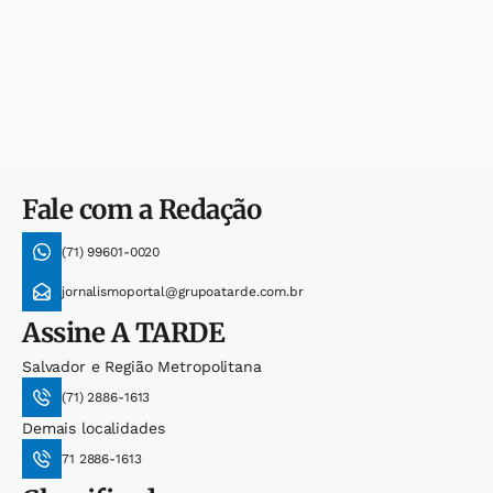
Fale com a Redação
(71) 99601-0020
jornalismoportal@grupoatarde.com.br
Assine
A TARDE
Salvador e Região Metropolitana
(71) 2886-1613
Demais localidades
71 2886-1613