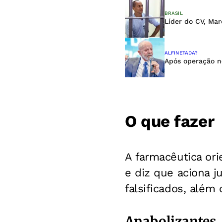
BRASIL
Líder do CV, Mar
ALFINETADA?
Após operação no
O que fazer
A farmacêutica or
e diz que aciona 
falsificados, além 
Anabolizantes