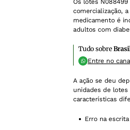
Os lotes N088499 
comercialização, a
medicamento é ind
adultos com diabe
Tudo sobre
Brasi
Entre no can
A ação se deu depo
unidades de lotes
características di
Erro na escrita