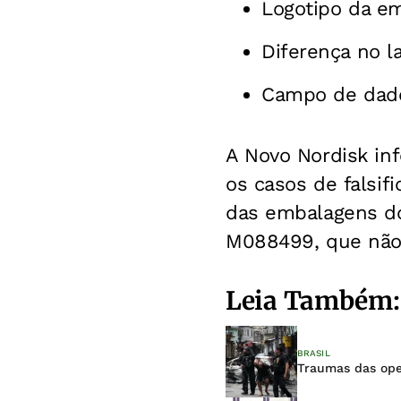
Logotipo da em
Diferença no l
Campo de dados
A Novo Nordisk i
os casos de falsif
das embalagens do
M088499, que não 
Leia Também:
BRASIL
Traumas das oper