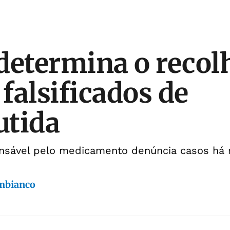
determina o reco
 falsificados de
utida
nsável pelo medicamento denúncia casos há
mbianco