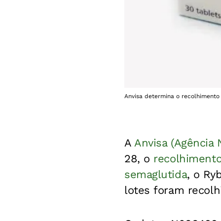
Anvisa determina o recolhimento
A
Anvisa (Agência N
28, o
recolhiment
semaglutida
, o Ry
lotes foram recolh