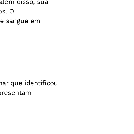
além disso, sua
os. O
 de sangue em
mar que identificou
apresentam