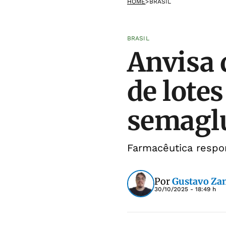
HOME
>
BRASIL
BRASIL
Anvisa 
de lotes
semagl
Farmacêutica respo
Por
Gustavo Za
30/10/2025 - 18:49 h