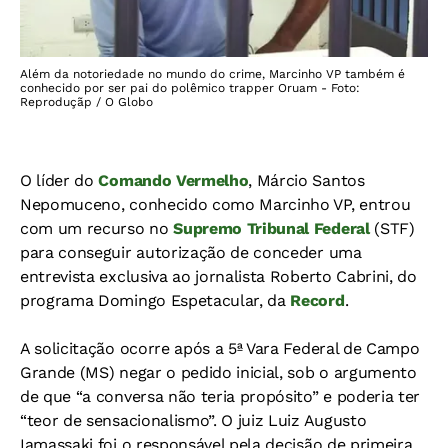
Além da notoriedade no mundo do crime, Marcinho VP também é
conhecido por ser pai do polêmico trapper Oruam - Foto:
Reproduçãp / O Globo
O líder do
Comando Vermelho
, Márcio Santos
Nepomuceno, conhecido como Marcinho VP, entrou
com um recurso no
Supremo Tribunal Federal
(STF)
para conseguir autorização de conceder uma
entrevista exclusiva ao jornalista Roberto Cabrini, do
programa Domingo Espetacular, da
Record
.
A solicitação ocorre após a 5ª Vara Federal de Campo
Grande (MS) negar o pedido inicial, sob o argumento
de que “a conversa não teria propósito” e poderia ter
“teor de sensacionalismo”. O juiz Luiz Augusto
Iamassaki foi o responsável pela decisão de primeira