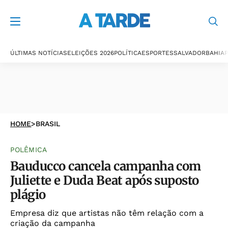
ÚLTIMAS NOTÍCIAS
ELEIÇÕES 2026
POLÍTICA
ESPORTES
SALVADOR
BAHIA
P
HOME
>
BRASIL
POLÊMICA
Bauducco cancela campanha com
Juliette e Duda Beat após suposto
plágio
Empresa diz que artistas não têm relação com a
criação da campanha