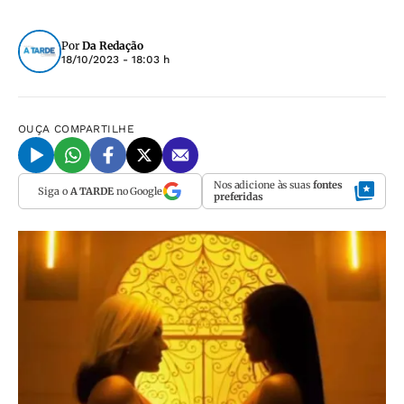
Por
Da Redação
18/10/2023 - 18:03 h
OUÇA
COMPARTILHE
Nos adicione às suas
fontes
Siga o
A TARDE
no Google
preferidas