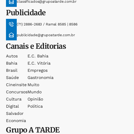
classificados@grupoatarde.com.br
Publicidade
(71) 2886-2683 / Ramal 8585 | 8586
publicidade@grupoatarde.com.br
Canais e Editorias
Autos
E.c. Bahia
Bahia
E.c. Vitória
Brasil
Empregos
Saúde
Gastronomia
Cineinsite
Muito
Concursos
Mundo
Cultura
Opinião
Digital
Política
Salvador
Economia
Grupo
A TARDE