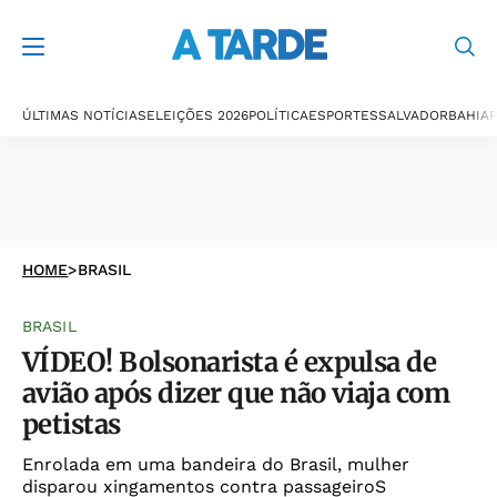
ÚLTIMAS NOTÍCIAS
ELEIÇÕES 2026
POLÍTICA
ESPORTES
SALVADOR
BAHIA
P
HOME
>
BRASIL
BRASIL
VÍDEO! Bolsonarista é expulsa de
avião após dizer que não viaja com
petistas
Enrolada em uma bandeira do Brasil, mulher
disparou xingamentos contra passageiroS