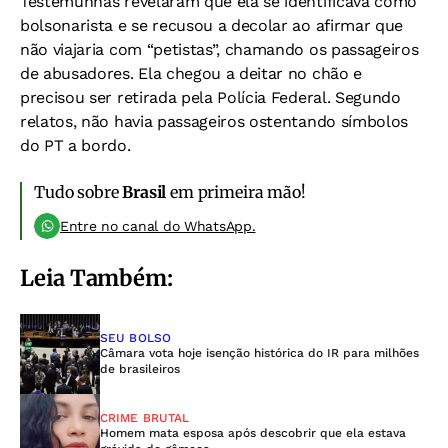
Testemunhas revelaram que ela se identificava como
bolsonarista e se recusou a decolar ao afirmar que
não viajaria com “petistas”, chamando os passageiros
de abusadores
. Ela chegou a deitar no chão e
precisou ser retirada pela Polícia Federal. Segundo
relatos, não havia passageiros ostentando símbolos
do PT a bordo.
Tudo sobre
Brasil
em primeira mão!
Entre no canal do WhatsApp.
Leia Também:
SEU BOLSO
Câmara vota hoje isenção histórica do IR para milhões
de brasileiros
CRIME BRUTAL
Homem mata esposa após descobrir que ela estava