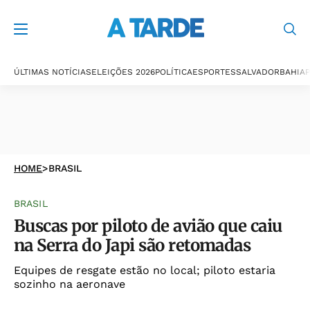
ÚLTIMAS NOTÍCIAS
ELEIÇÕES 2026
POLÍTICA
ESPORTES
SALVADOR
BAHIA
P
HOME
>
BRASIL
BRASIL
Buscas por piloto de avião que caiu
na Serra do Japi são retomadas
Equipes de resgate estão no local; piloto estaria
sozinho na aeronave