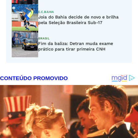
E.C.BAHIA
Joia do Bahia decide de novo e brilha
pela Seleção Brasileira Sub-17
BRASIL
Fim da baliza: Detran muda exame
prático para tirar primeira CNH