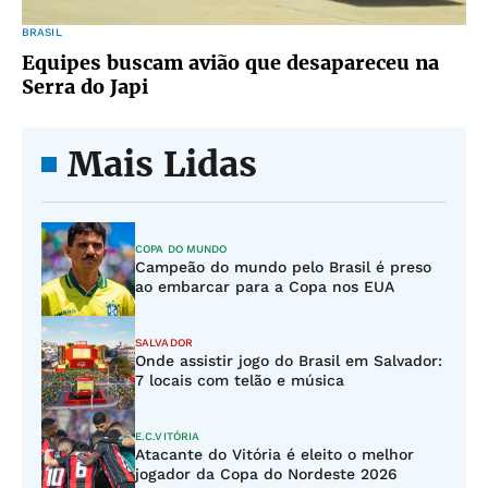
BRASIL
Equipes buscam avião que desapareceu na
Serra do Japi
Mais Lidas
COPA DO MUNDO
Campeão do mundo pelo Brasil é preso
ao embarcar para a Copa nos EUA
SALVADOR
Onde assistir jogo do Brasil em Salvador:
7 locais com telão e música
E.C.VITÓRIA
Atacante do Vitória é eleito o melhor
jogador da Copa do Nordeste 2026