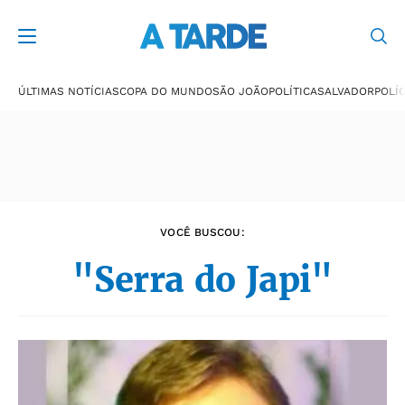
Últimas notícias
ÚLTIMAS NOTÍCIAS
COPA DO MUNDO
SÃO JOÃO
POLÍTICA
SALVADOR
POLÍC
VOCÊ BUSCOU:
"Serra do Japi"