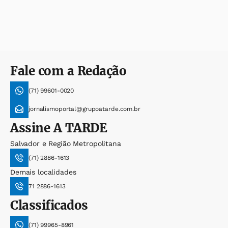
Fale com a Redação
(71) 99601-0020
jornalismoportal@grupoatarde.com.br
Assine
A TARDE
Salvador e Região Metropolitana
(71) 2886-1613
Demais localidades
71 2886-1613
Classificados
(71) 99965-8961