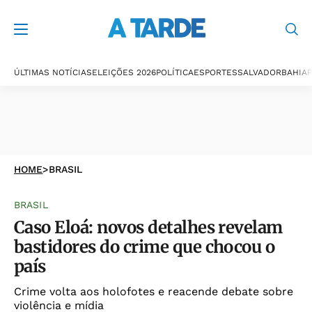
ÚLTIMAS NOTÍCIAS
ELEIÇÕES 2026
POLÍTICA
ESPORTES
SALVADOR
BAHIA
P
HOME
>
BRASIL
BRASIL
Caso Eloá: novos detalhes revelam
bastidores do crime que chocou o
país
Crime volta aos holofotes e reacende debate sobre
violência e mídia