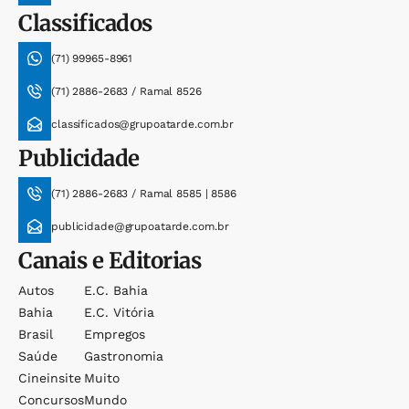
Classificados
(71) 99965-8961
(71) 2886-2683 / Ramal 8526
classificados@grupoatarde.com.br
Publicidade
(71) 2886-2683 / Ramal 8585 | 8586
publicidade@grupoatarde.com.br
Canais e Editorias
Autos
E.c. Bahia
Bahia
E.c. Vitória
Brasil
Empregos
Saúde
Gastronomia
Cineinsite
Muito
Concursos
Mundo