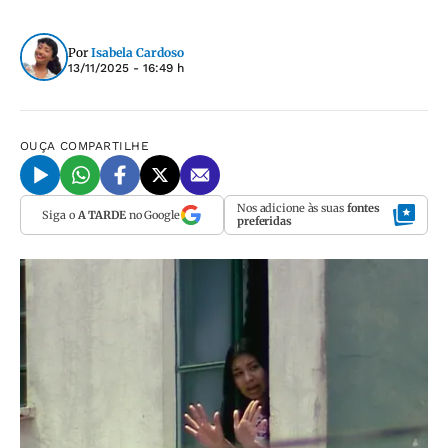
Por
Isabela Cardoso
13/11/2025 - 16:49 h
OUÇA
COMPARTILHE
Nos adicione às suas
fontes
Siga o
A TARDE
no Google
preferidas