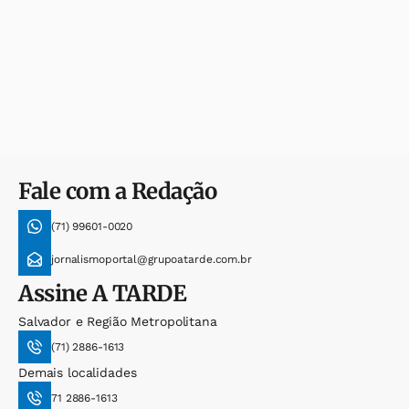
Fale com a Redação
(71) 99601-0020
jornalismoportal@grupoatarde.com.br
Assine
A TARDE
Salvador e Região Metropolitana
(71) 2886-1613
Demais localidades
71 2886-1613