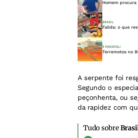
Homem procura U
BRASIL
Falida: o que re
É POSSÍVEL!
Terremotos no Br
A serpente foi re
Segundo o especial
peçonhenta, ou se
da rapidez com qu
Tudo sobre
Brasi