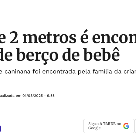
e 2 metros é enco
de berço de bebê
 caninana foi encontrada pela família da cria
tualizada em
01/08/2025 - 9:55
Siga o
A TARDE
no
Google