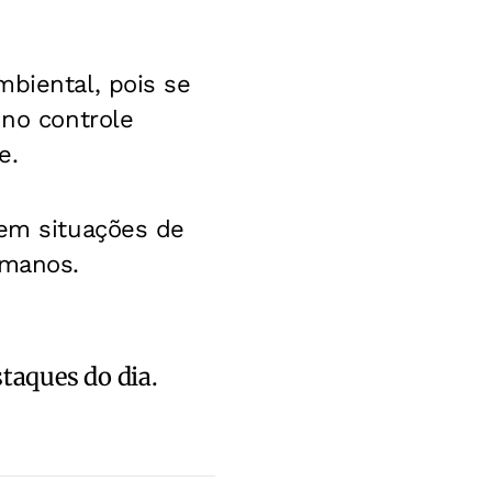
mbiental, pois se
 no controle
e.
 em situações de
umanos.
staques do dia.