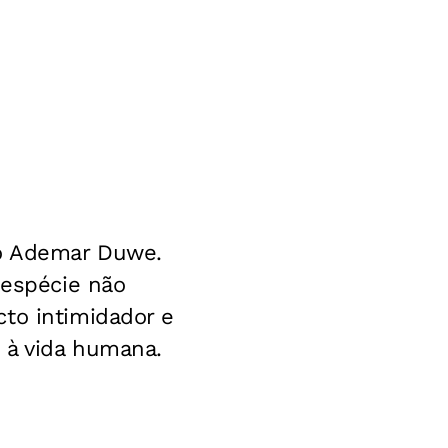
to Ademar Duwe.
 espécie não
to intimidador e
 à vida humana.