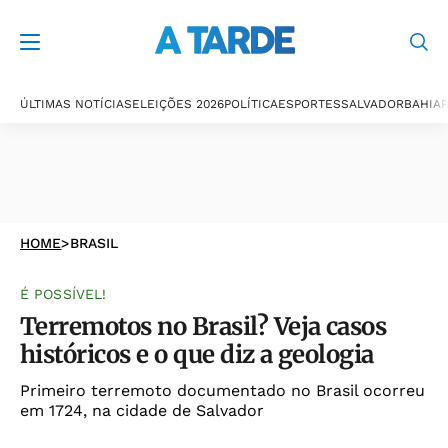
ÚLTIMAS NOTÍCIAS
ELEIÇÕES 2026
POLÍTICA
ESPORTES
SALVADOR
BAHIA
P
HOME
>
BRASIL
É POSSÍVEL!
Terremotos no Brasil? Veja casos
históricos e o que diz a geologia
Primeiro terremoto documentado no Brasil ocorreu
em 1724, na cidade de Salvador