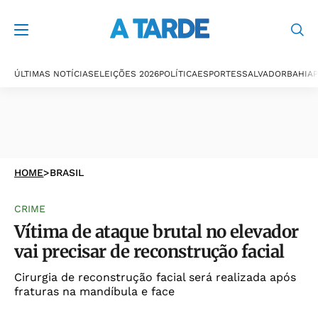
ÚLTIMAS NOTÍCIAS
ELEIÇÕES 2026
POLÍTICA
ESPORTES
SALVADOR
BAHIA
P
HOME
>
BRASIL
CRIME
Vítima de ataque brutal no elevador
vai precisar de reconstrução facial
Cirurgia de reconstrução facial será realizada após
fraturas na mandíbula e face