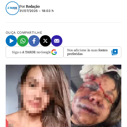
Por
Redação
31/07/2025 - 18:03 h
OUÇA
COMPARTILHE
Nos adicione às suas
fontes
Siga o
A TARDE
no Google
preferidas