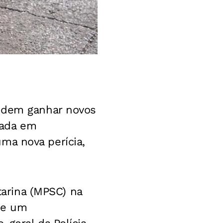
dem ganhar novos
izada em
 uma nova perícia,
tarina (MPSC) na
 de um