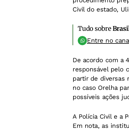
procedimento prepa
Civil do estado, U
Tudo sobre
Brasi
Entre no can
De acordo com a 40
responsável pelo co
partir de diversas
no caso Orelha par
possíveis ações jud
A Polícia Civil e a
Em nota, as insti