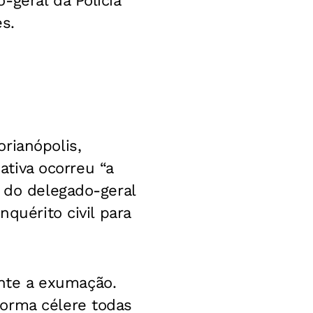
-geral da Polícia
es.
rianópolis,
iativa ocorreu “a
a do delegado-geral
quérito civil para
mente a exumação.
forma célere todas