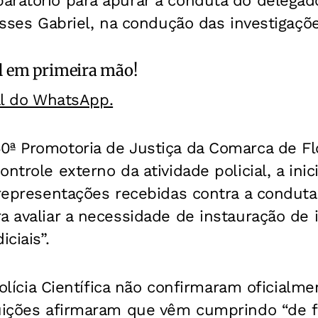
ratório para apurar a conduta do delegado
lisses Gabriel, na condução das investigaçõ
l
em primeira mão!
al do WhatsApp.
ª Promotoria de Justiça da Comarca de Flo
ntrole externo da atividade policial, a inic
 representações recebidas contra a condut
a avaliar a necessidade de instauração de in
iciais”.
 Polícia Científica não confirmaram oficial
tuições afirmaram que vêm cumprindo “de 