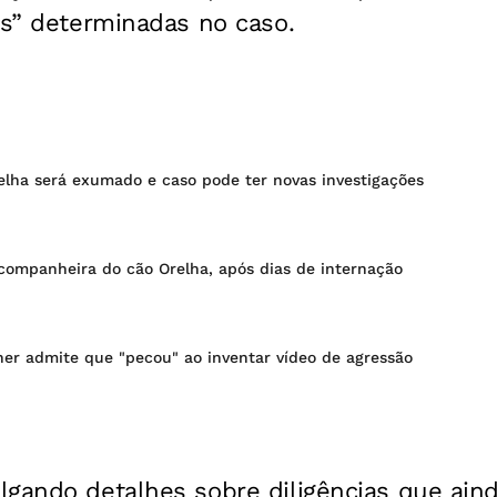
as” determinadas no caso.
elha será exumado e caso pode ter novas investigações
 companheira do cão Orelha, após dias de internação
her admite que "pecou" ao inventar vídeo de agressão
lgando detalhes sobre diligências que ain