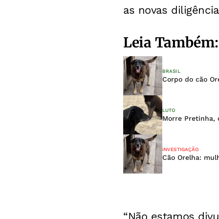
as novas diligênci
Leia Também:
BRASIL
Corpo do cão Or
LUTO
Morre Pretinha,
INVESTIGAÇÃO
Cão Orelha: mul
“Não estamos divu