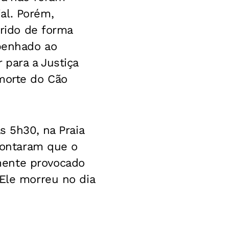
al. Porém,
prido de forma
mpenhado ao
 para a Justiça
 morte do Cão
s 5h30, na Praia
apontaram que o
mente provocado
 Ele morreu no dia