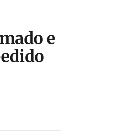
umado e
pedido