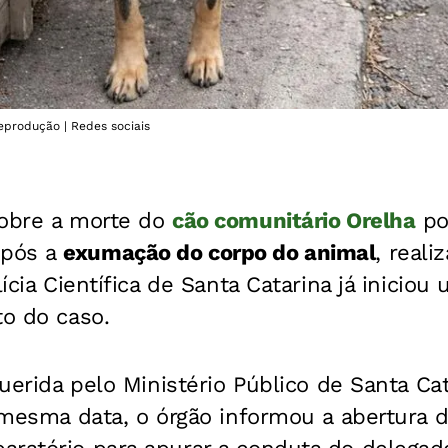
eprodução | Redes sociais
sobre a morte do
cão comunitário Orelha
po
após a
exumação do corpo do animal
, real
lícia Científica de Santa Catarina já iniciou
to do caso.
equerida pelo Ministério Público de Santa Ca
a mesma data, o órgão informou a abertura