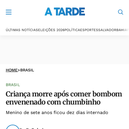
ÚLTIMAS NOTÍCIAS
ELEIÇÕES 2026
POLÍTICA
ESPORTES
SALVADOR
BAHIA
P
HOME
>
BRASIL
BRASIL
Criança morre após comer bombom
envenenado com chumbinho
Menino de sete anos ficou dez dias internado