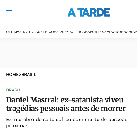
ÚLTIMAS NOTÍCIAS
ELEIÇÕES 2026
POLÍTICA
ESPORTES
SALVADOR
BAHIA
P
HOME
>
BRASIL
BRASIL
Daniel Mastral: ex-satanista viveu
tragédias pessoais antes de morrer
Ex-membro de seita sofreu com morte de pessoas
próximas