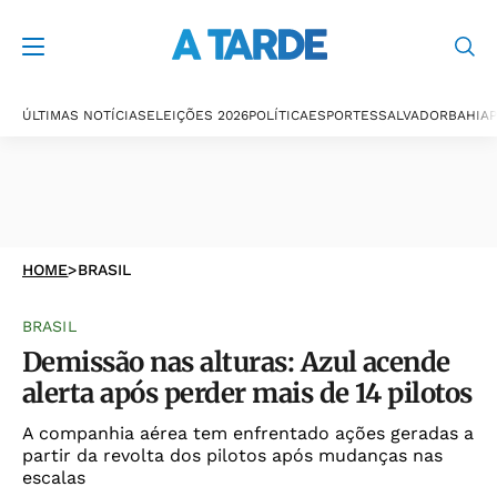
ÚLTIMAS NOTÍCIAS
ELEIÇÕES 2026
POLÍTICA
ESPORTES
SALVADOR
BAHIA
P
HOME
>
BRASIL
BRASIL
Demissão nas alturas: Azul acende
alerta após perder mais de 14 pilotos
A companhia aérea tem enfrentado ações geradas a
partir da revolta dos pilotos após mudanças nas
escalas