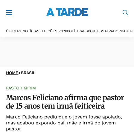
ÚLTIMAS NOTÍCIAS
ELEIÇÕES 2026
POLÍTICA
ESPORTES
SALVADOR
BAHIA
P
HOME
>
BRASIL
PASTOR MIRIM
Marcos Feliciano afirma que pastor
de 15 anos tem irmã feiticeira
Marco Feliciano pediu que o jovem fosse apoiado,
mas acabou expondo pai, mãe e irmã do jovem
pastor