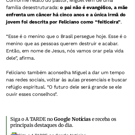
Conforme relato do pastor, Miguel vem de uma
família desestruturada:
o pai não é evangélico, a mãe
enfrenta um câncer há cinco anos e a única irmã do
jovem foi descrita por Feliciano como “feiticeira”
.
“Esse é o menino que o Brasil persegue hoje. Esse é o
menino que as pessoas querem destruir e acabar.
Então, em nome de Jesus, nós vamos orar pela vida
dele”, afirma.
Feliciano também aconselha Miguel a dar um tempo
nas redes sociais, voltar às aulas presenciais e buscar
refúgio espiritual. “O futuro dele será grande se ele
ouvir esses conselhos”.
Siga o A TARDE no
Google Notícias
e receba os
principais destaques do dia.