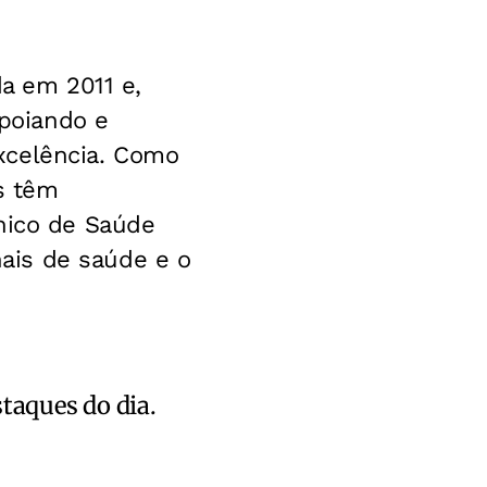
da em 2011 e,
apoiando e
xcelência. Como
s têm
Único de Saúde
ais de saúde e o
staques do dia.