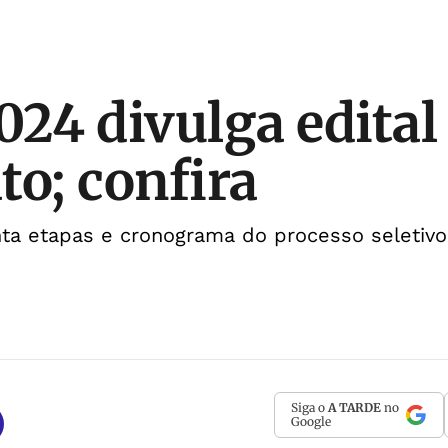
024 divulga edital
to; confira
a etapas e cronograma do processo seletivo
Siga o
A TARDE
no
Google