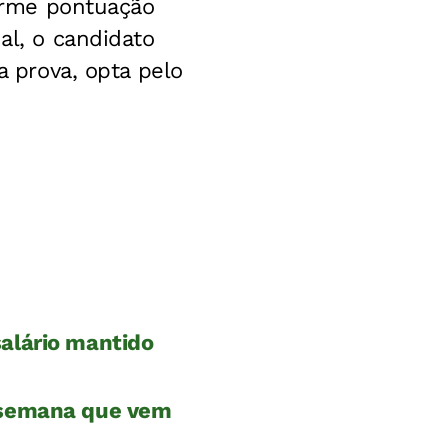
forme pontuação
al, o candidato
a prova, opta pelo
alário mantido
s semana que vem