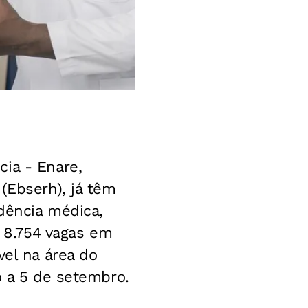
ia - Enare,
(Ebserh), já têm
idência médica,
o 8.754 vagas em
vel na área do
o a 5 de setembro.