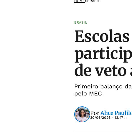
HOME
>
BRASIL
BRASIL
Escolas
partici
de veto 
Primeiro balanço da 
pelo MEC
Por
Alice Paulil
30/06/2026 - 13:47 h