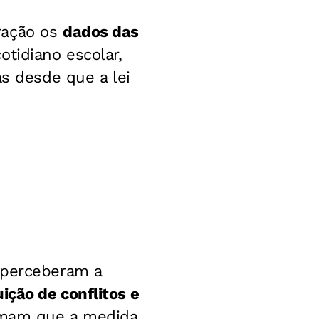
ração os
dados das
tidiano escolar,
as desde que a lei
perceberam a
ição de conflitos e
rmam que a medida