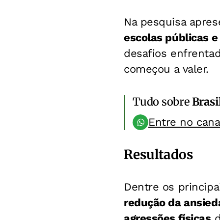
Na pesquisa apres
escolas públicas e
desafios enfrentad
começou a valer.
Tudo sobre
Brasi
Entre no can
Resultados
Dentre os princip
redução da ansied
agressões físicas
d