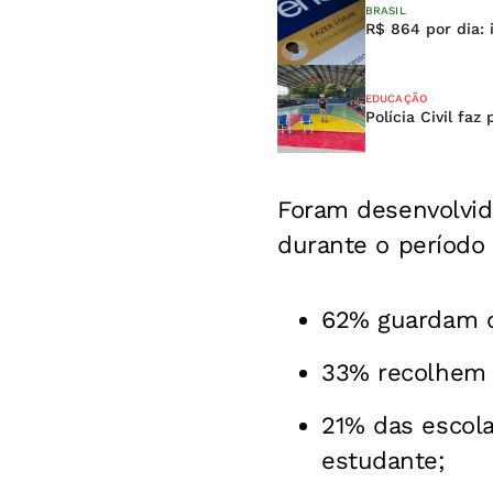
BRASIL
R$ 864 por dia: 
EDUCAÇÃO
Polícia Civil faz
Foram desenvolv
durante o período l
62% guardam o
33% recolhem o
21% das escol
estudante;