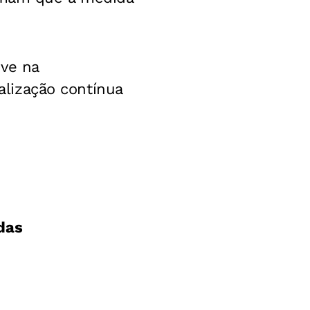
eve na
calização contínua
das