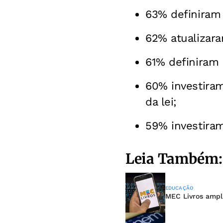
63% definiram 
62% atualizara
61% definiram 
60% investira
da lei;
59% investiram
Leia Também:
EDUCAÇÃO
MEC Livros ampli