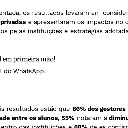
entada, os resultados levaram em conside
 privadas
e apresentaram os impactos no co
os pelas instituições e estratégias adotad
l
em primeira mão!
al do WhatsApp.
ais resultados estão que
86% dos gestores
ade entre os alunos,
55%
notaram a
diminu
entro das instituições e
88%
deles confi