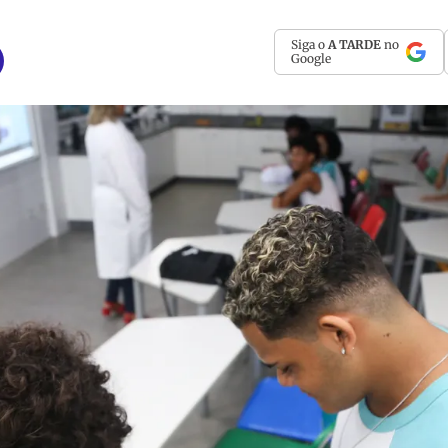
Siga o
A TARDE
no
Google