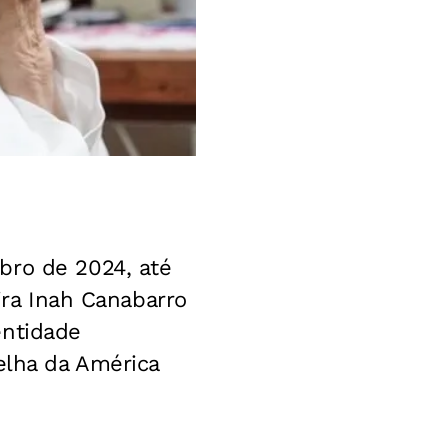
bro de 2024, até
eira Inah Canabarro
entidade
elha da América