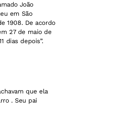
amado João
sceu em São
 de 1908. De acordo
 em 27 de maio de
 dias depois”.
 achavam que ela
rro . Seu pai