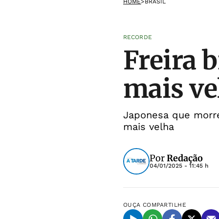
HOME
>
BRASIL
RECORDE
Freira b
mais v
Japonesa que morre
mais velha
Por
Redação
04/01/2025 - 11:45 h
OUÇA
COMPARTILHE