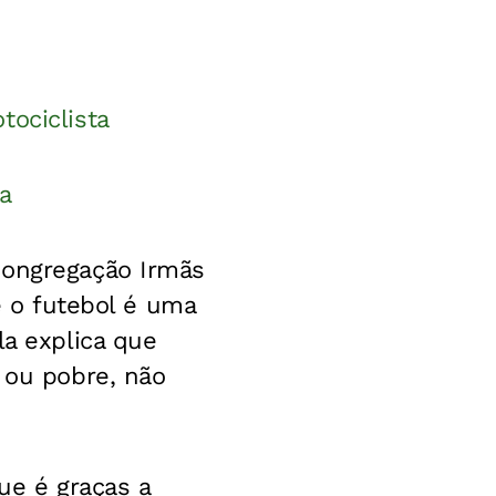
tociclista
a
Congregação Irmãs
e o futebol é uma
la explica que
 ou pobre, não
ue é graças a