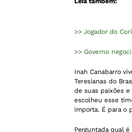
Leia também:
>> Jogador do Cori
>> Governo negocia
Inah Canabarro vi
Teresianas do Bras
de suas paixões e 
escolheu esse time
importa. É para o p
Perguntada qual é 