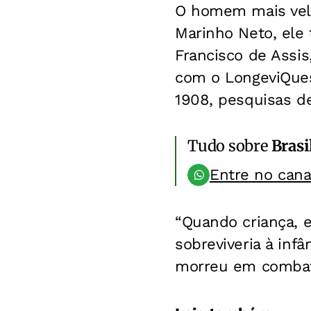
O homem mais vel
Marinho Neto, ele 
Francisco de Assis
com o LongeviQues
1908, pesquisas d
Tudo sobre
Brasi
Entre no can
“Quando criança, 
sobreviveria à inf
morreu em combate