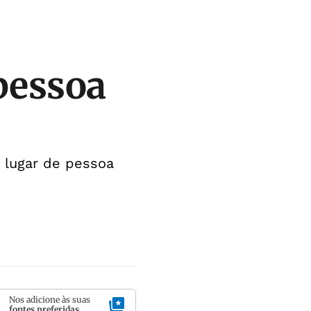
 pessoa
 lugar de pessoa
Nos adicione às suas
fontes preferidas