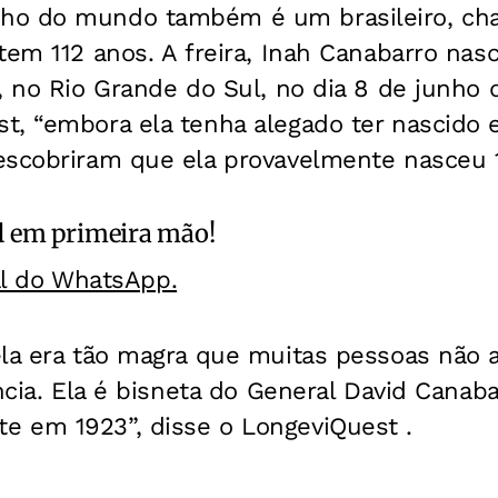
ho do mundo também é um brasileiro, ch
tem 112 anos. A freira, Inah Canabarro na
, no Rio Grande do Sul, no dia 8 de junho
t, “embora ela tenha alegado ter nascido
escobriram que ela provavelmente nasceu 11
l
em primeira mão!
al do WhatsApp.
ela era tão magra que muitas pessoas não
ância. Ela é bisneta do General David Canaba
 em 1923”, disse o LongeviQuest .