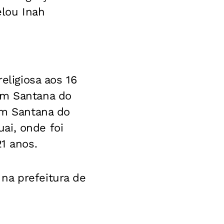
elou Inah
eligiosa aos 16
em Santana do
 em Santana do
ai, onde foi
21 anos.
na prefeitura de