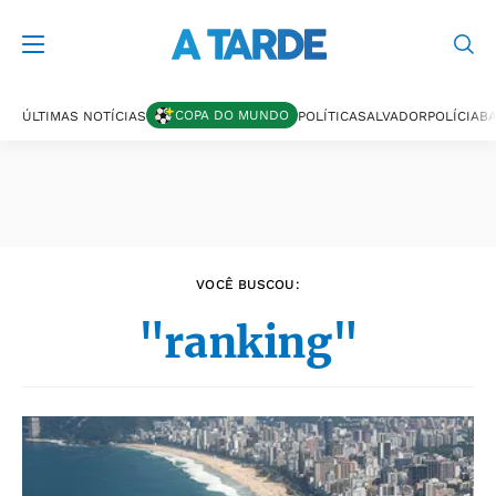
Últimas notícias
COPA DO MUNDO
ÚLTIMAS NOTÍCIAS
POLÍTICA
SALVADOR
POLÍCIA
BA
VOCÊ BUSCOU:
"ranking"