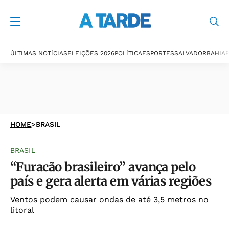
ÚLTIMAS NOTÍCIAS
ELEIÇÕES 2026
POLÍTICA
ESPORTES
SALVADOR
BAHIA
P
HOME
>
BRASIL
BRASIL
“Furacão brasileiro” avança pelo
país e gera alerta em várias regiões
Ventos podem causar ondas de até 3,5 metros no
litoral