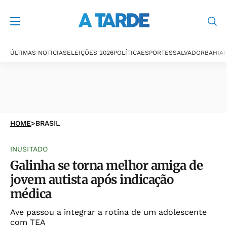
ÚLTIMAS NOTÍCIAS
ELEIÇÕES 2026
POLÍTICA
ESPORTES
SALVADOR
BAHIA
P
HOME
>
BRASIL
INUSITADO
Galinha se torna melhor amiga de
jovem autista após indicação
médica
Ave passou a integrar a rotina de um adolescente
com TEA