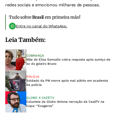
redes sociais e emocionou milhares de pessoas.
Tudo sobre
Brasil
em primeira mão!
Entre no canal do WhatsApp.
Leia Também:
COBRANÇA
Mãe de Eliza Samudio cobra resposta após sumiço de
ex do goleiro Bruno
POLÍCIA
Soldado da PM morre após mal súbito em academia
da polícia
GLOBO X CAZÉTV
Colunista da Globo detona narração da CazéTV na
Copa: “Exageros”