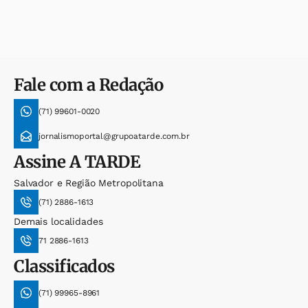
Fale com a Redação
(71) 99601-0020
jornalismoportal@grupoatarde.com.br
Assine
A TARDE
Salvador e Região Metropolitana
(71) 2886-1613
Demais localidades
71 2886-1613
Classificados
(71) 99965-8961