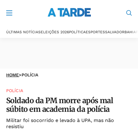
ÚLTIMAS NOTÍCIAS
ELEIÇÕES 2026
POLÍTICA
ESPORTES
SALVADOR
BAHIA
P
HOME
>
POLÍCIA
POLÍCIA
Soldado da PM morre após mal
súbito em academia da polícia
Militar foi socorrido e levado à UPA, mas não
resistiu