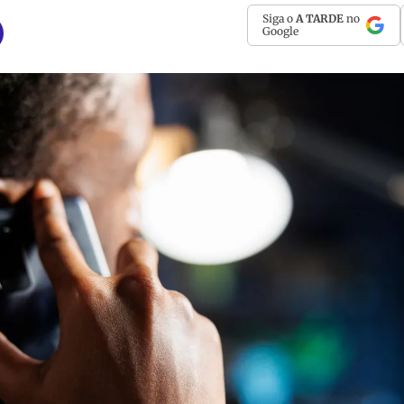
Siga o
A TARDE
no
Google