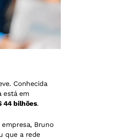
eve. Conhecida
a está em
 44 bilhões
.
da empresa, Bruno
u que a rede