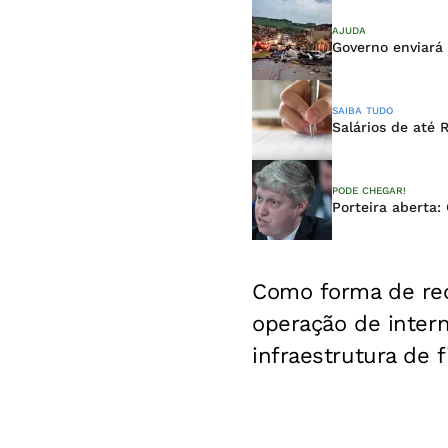
AJUDA
Governo enviará
SAIBA TUDO
Salários de até 
PODE CHEGAR!
Porteira aberta:
Como forma de rec
operação de inter
infraestrutura de f