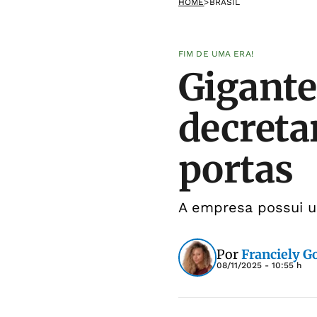
HOME
>
BRASIL
FIM DE UMA ERA!
Gigante
decretar
portas
A empresa possui um
Por
Franciely 
08/11/2025 - 10:55 h